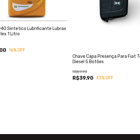
40 Sintetico Lubrificante Lubrax
lex 1 Litro
,00
16
% OFF
Chave Capa Presença Para Fiat T
Diesel 5 Botões
R$59,90
R$39,90
33
% OFF