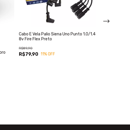
Cabo E Vela Palio Siena Uno Punto 1.0/1.4
8v Fire Flex Preto
R$89,90
oro
R$79,90
11
% OFF
Litro Óleo Moto
Petronas Selen
R$37,90
R$32,90
13
%