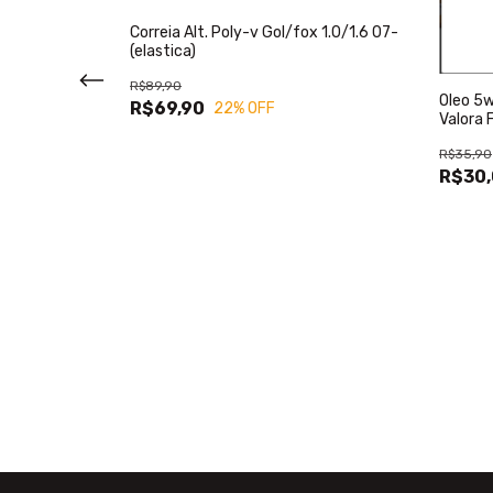
iant Suzuki Sx4
Correia Alt. Poly-v Gol/fox 1.0/1.6 07-
(elastica)
R$89,90
Oleo 5w
R$69,90
22
% OFF
Valora F
R$35,90
R$30