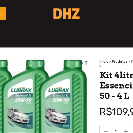
Início
>
Produtos
>
K
1
/
3
L
Kit 4li
Essenci
50 - 4 L
R$109,