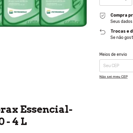
Compra pr
Seus dados
Trocas e 
Se não gost
Entregas para o CE
Meios de envio
Não sei meu CEP
brax Essencial-
 - 4 L